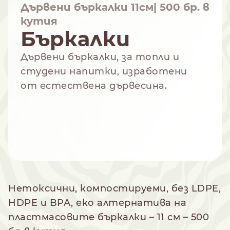
Дървени бъркалки 11см| 500 бр. в
кутия
Бъркалки
NESPRESSO
DOLCE GUSTO
Дървени бъркалки, за топли и
СТАНДАРТ
СТАНДАРТ
студени напитки, изработени
от естествена дървесина.
Нетоксични, компостируеми, без LDPE,
HDPE и BPA, еко алтернатива на
пластмасовите бъркалки – 11 см – 500