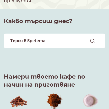
бр в кутия
Какво търсиш днес?
Намери твоето кафе по
начин на приготвяне