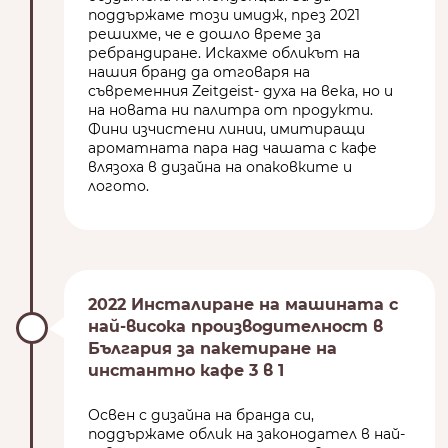
поддържаме този имидж, през 2021
решихме, че е дошло време за
ребрандиране. Искахме обликът на
нашия бранд да отговаря на
съвременния Zeitgeist- духа на века, но и
на новата ни палитра от продукти.
Фини изчистени линии, имитиращи
ароматната пара над чашата с кафе
влязоха в дизайна на опаковките и
логото.
2022 Инсталиране на машината с
най-висока производителност в
България за пакетиране на
инстантно кафе 3 в 1
Освен с дизайна на бранда си,
поддържаме облик на законодател в най-