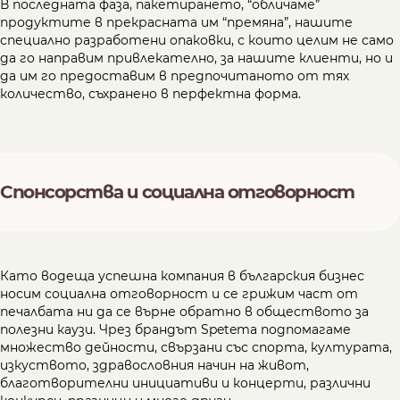
В последната фаза, пакетирането, “обличаме”
продуктите в прекрасната им “премяна”, нашите
специално разработени опаковки, с които целим не само
да го направим привлекателно, за нашите клиенти, но и
да им го предоставим в предпочитаното от тях
количество, съхранено в перфектна форма.
Спонсорства и социална отговорност
Като водеща успешна компания в българския бизнес
носим социална отговорност и се грижим част от
печалбата ни да се върне обратно в обществото за
полезни каузи. Чрез брандът Spetema подпомагаме
множество дейности, свързани със спорта, културата,
изкуството, здравословния начин на живот,
благотворителни инициативи и концерти, различни