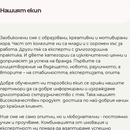
Нашият екип
Заобиколени сме с образовани, креативни и мотивирани
хора. Част от колегите ни са млади и с огромен хъс за
работа. Други пък са експерти с дългогодишна
практика. И двете категории са изключително ценни и
допринасят за успеха на бранда. Първите са
олицетворение на бъдещето, новото, различното, а
вторите – на стабилността, експертизата, опита.
Добре обученият ни търговски екип се грижи нашите
партньори да са добре информирани и изграждаме
дълготрайно сътрудничество с тях. Така нашият
висококачествен продукт достига по най-добрия начин
до крайния клиент.
Ние сме не само опитни, но и любознателни - постоянно
учим и проучваме. Комбинацията от иновация и
експертност ни помага да адаптираме успешно