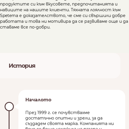
продуктите си към вкусовете, предпочитанията и
навиците на нашите клиенти. Тяхната лоялност към
Spetema е доказателството, че сме си свършили добре
работата и това ни мотивира да се развиваме още и да
ставаме все по-добри.
История
Началото
През 1999 г. се почувствахме
достатъчно опитни и зрели, за да
създадем своята марка. Компанията ни
вече се беше наложила на пазара и