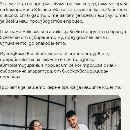
Знаем, че за да продължаваме да сме лидер, нямаме право
на компромиси в качеството на нашето кафе. Работим
с високи стандарти и те важат за всеки наш служител,
за всеки наш производствен процес.
Полагаме максимална грижа за всеки продукт на бранда
Spetema- от избирането му, през доставката и
изпичането, до опаковането.
Използваме високотехнологичното оборудване,
преработката на кафето е почти изцяло
автоматизирана, а процесът се контролира с най-
съвременна апаратура, от висококвалифициран
персонал.
Грижата за нашето кафе е грижа за нашите клиенти!