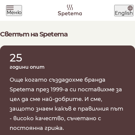
Меню
English
Какво търсиш днес?
Светът на Spetema
25
години опит
Още когато създадохме бранда
Намери твоето кафе по
Spetema през 1999-а си поставихме за
начин на приготвяне
цел да сме най-добрите. И сме,
защото знаем какъв е правилния път
- високо качество, съчетано с
ЗЪРНА
МЛЯНО
ЧАЛДА
постоянна грижа.