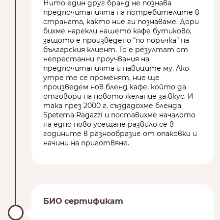
Нито един друг бранд не познава
предпочитанията на потребителите в
страната, както ние ги познаваме. Дори
бихме нарекли нашето кафе бутиково,
защото е произведено “по поръчка” на
българския клиент. То е резултат от
непрестанни проучвания на
предпочитанията и навиците му. Ако
утре те се променят, ние ще
произведем нов бленд кафе, който да
отговори на новото желание за вкус. И
така през 2000 г. създадохме бленда
Spetema Ragazzi и поставихме началото
на едно ново усещане развило се в
годините в разнообразие от опаковки и
начини на приготвяне.
БИО сертификат