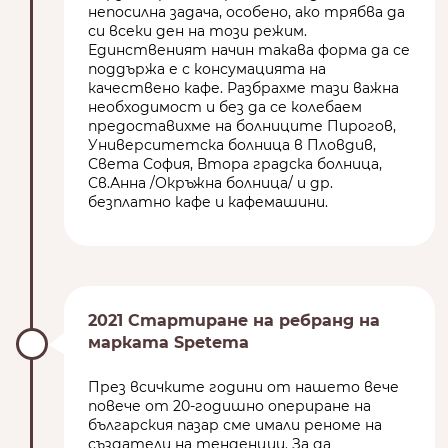
непосилна задача, особено, ако трябва да
си всеки ден на този режим.
Единственият начин такава форма да се
поддържа е с консумацията на
качествено кафе. Разбрахме тази важна
необходимост и без да се колебаем
предоставихме на болниците Пирогов,
Университетска болница в Пловдив,
Света София, Втора градска болница,
Св.Анна /Окръжна болница/ и др.
безплатно кафе и кафемашини.
2021 Стартиране на ребранд на
марката Spetema
През всичките години от нашето вече
повече от 20-годишно опериране на
българския пазар сме имали реноме на
създатели на тенденции. За да