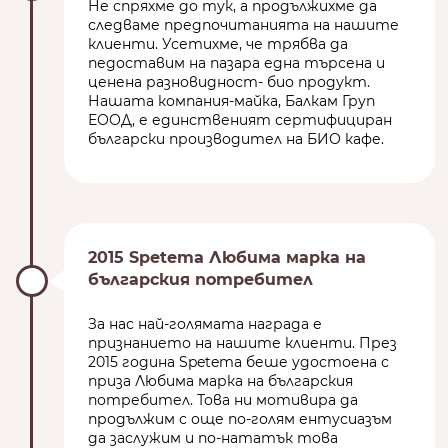
Не спряхме до тук, а продължихме да
следваме предпочитанията на нашите
клиенти. Усетихме, че трябва да
педоставим на пазара една търсена и
ценена разновидност- био продукт.
Нашата компания-майка, Балкам Груп
ЕООД, е единственият сертифициран
български производител на БИО кафе.
2015 Spetema Любима марка на
българския потребител
За нас най-голямата награда е
признанието на нашите клиенти. През
2015 година Spetema беше удостоена с
приза Любима марка на българския
потребител. Това ни мотивира да
продължим с още по-голям ентусиазъм
да заслужим и по-нататък това