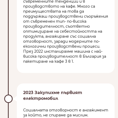
съвременните тенденции и в
производството на кафе. Много са
преимуществата на това да
поддържаш производствени съоръжения
от съвременен тип- по-висока
производителност, съответно
оптимизиране на себестойността на
продукта, ангажиране със социална
отговорност, заради модерните по-
екологични производствени процеси.
През 2022 инсталирахме машина с най-
висока производителност в България за
пакетиране на кафе 3 в 1.
2023 Закупихме първият
електромобил
Социалната отговорност е ангажимент
за който, не спираме да мислим.