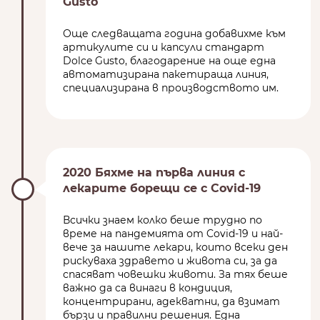
Gusto
Още следващата година добавихме към
артикулите си и капсули стандарт
Dolce Gusto, благодарение на още една
автоматизирана пакетираща линия,
специализирана в производството им.
2020 Бяхме на първа линия с
лекарите борещи се с Covid-19
Всички знаем колко беше трудно по
време на пандемията от Covid-19 и най-
вече за нашите лекари, които всеки ден
рискуваха здравето и живота си, за да
спасяват човешки животи. За тях беше
важно да са винаги в кондиция,
концентрирани, адекватни, да взимат
бързи и правилни решения. Една