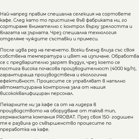
Най-напред правим специална селекция на сортовете
кафе. След като то пристигне във фабриката ни, го
сортираме внимателно с контрол върху зрелостта и
влагата на зърната. Чрез специална технология
отделяме чуждите съставки и примеси.
После идва ред на печенето. Всеки бленд влиза със своя
собствена температура и цвят на изпичане. Обработва
се с предварително загрят въздух, чрез което се
постига висока почасова производителност (4000 kg/h),
гарантираща производствена и екологична
ефективност. Процесите се управляват в напълно
автоматизирана контролна зала от нашия
висококвалифициран персонал.
Пекарните ни за кафе са от на лидера в
производството на оборудване от такъв тип,
германската компания PROBAT. През своя 150- годишен
тя е развила до съвършенство процесите по
преработка на кафе.