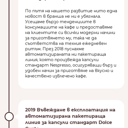
По пътя на нашето развитие нито една
новост в бранша не ни е убягнала.
Усещаме бързо тенденциите в
консумациите на кафе и предоставяме
на клиентите си всички модерни начини
за приготвянето му, така че да
съответства на техния ежедневен
ритъм. През 2018 пуснахме
автоматизираната ни пакетираща
линия, която произвежда капсули
стандарт Nespresso, осигуряващи бърз и
удобен начин за приготвяне на вкусно и
качествено извлечено кафе.
2019 Въвеждане в експлоатация на
автоматизирана пакетираща
линия за капсули стандарт Dolce