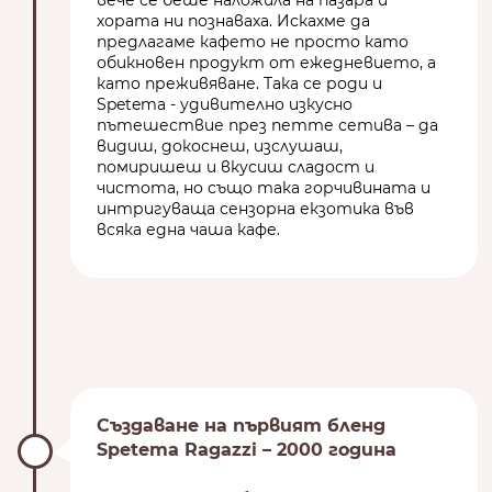
хората ни познаваха. Искахме да
предлагаме кафето не просто като
обикновен продукт от ежедневието, а
като преживяване. Така се роди и
Spetema - удивително изкусно
пътешествие през петте сетива – да
видиш, докоснеш, изслушаш,
помиришеш и вкусиш сладост и
чистота, но също така горчивината и
интригуваща сензорна екзотика във
всяка една чаша кафе.
Създаване на първият бленд
Spetema Ragazzi – 2000 година