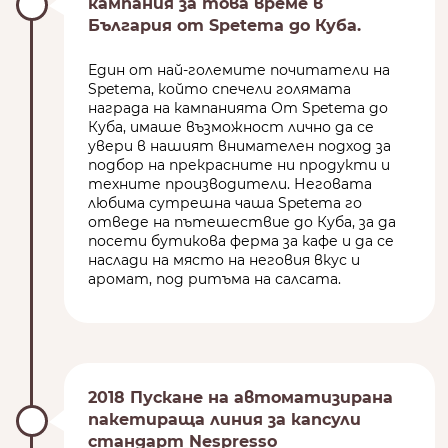
кампания за това време в
България от Spetema до Куба.
Един от най-големите почитатели на
Spetema, който спечели голямата
награда на кампанията От Spetema до
Куба, имаше възможност лично да се
увери в нашият внимателен подход за
подбор на прекрасните ни продукти и
техните производители. Неговата
любима сутрешна чаша Spetema го
отведе на пътешествие до Куба, за да
посети бутикова ферма за кафе и да се
наслади на място на неговия вкус и
аромат, под ритъма на салсата.
2018 Пускане на автоматизирана
пакетираща линия за капсули
стандарт Nespresso