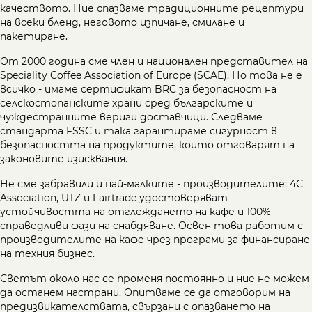
качеството. Ние спазваме традиционните рецептури
на всеки бленд, неговото изпичане, смилане и
пакетиране.
От 2000 година сме член и национален представител на
Speciality Coffee Association of Europe (SCAE). Но това не е
всичко - имаме сертификат BRC за безопасност на
селскостопанските храни сред българските и
чуждестранните вериги доставчици. Следваме
стандарта FSSC и така гарантираме сигурност в
безопасността на продуктите, които отговарят на
законовите изисквания.
Не сме забравили и най-малките - производителите: 4С
Association, UTZ и Fairtrade удостоверяват
устойчивостта на отглеждането на кафе и 100%
справедливи фази на снабдяване. Освен това работим с
производителите на кафе чрез програми за финансиране
на техния бизнес.
Светът около нас се променя постоянно и ние не можем
да останем настрани. Опитваме се да отговорим на
предизвикателствата, свързани с опазването на