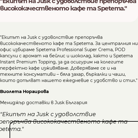
"Екипът на Jusk с удоволствие препоръчва
висококачественото кафе та Spetema."
"Екипът на Jusk с удоволствие препоръчва
висококачественото кафе та Spetema. За централния ни
офис избираме Spetema Professional Super Crema, POD
капсули с аромат на бейлис и шоколад, както и Spetema
Instant Premium Topping, за да осигурим на колегите
перфектно кафе изживяване. Доверяваме се и на
техните консумативи – бяла захар, бъркалки и чаши,
които допълват нашето ежедневие с удобство и стил."
Виолета Нораирова
Мениджър доставки в Jusk България