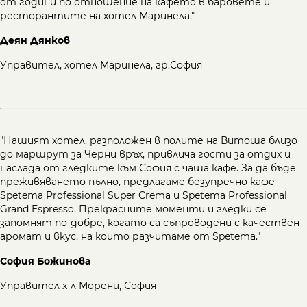
от години по отношение на кафето в баровете и
ресторантите на хотел Маринела."
Деян Дянков
Управител, хотел Маринела, гр.София
"Нашият хотел, разположен в полите на Витоша близо
до маршрут за Черни връх, привлича гости за отдих и
наслада от гледките към София с чаша кафе. За да бъде
преживяването пълно, предлагаме безупречно кафе
Spetema Professional Super Crema и Spetema Professional
Grand Espresso. Прекрасните моменти и гледки се
запомнят по-добре, когато са съпроводени с качествен
аромат и вкус, на които разчитаме от Spetema."
София Божинова
Управител х-л Морени, София