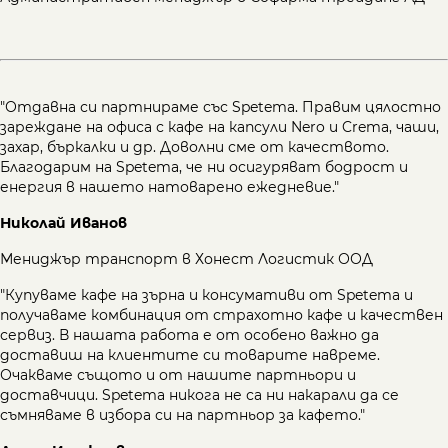
"Отдавна си партнираме със Spetema. Правим цялостно
зареждане на офиса с кафе на капсули Nero и Crema, чаши,
захар, бъркалки и др. Доволни сме от качеството.
Благодарим на Spetema, че ни осигуряват бодрост и
енергия в нашето натоварено ежедневие."
Николай Иванов
Мениджър транспорт в Хонест Логистик ООД
"Купуваме кафе на зърна и консумативи от Spetema и
получаваме комбинация от страхотно кафе и качествен
сервиз. В нашата работа е от особено важно да
доставиш на клиентите си товарите навреме.
Очакваме същото и от нашите партньори и
доставчици. Spetema никога не са ни накарали да се
съмняваме в избора си на партньор за кафето."