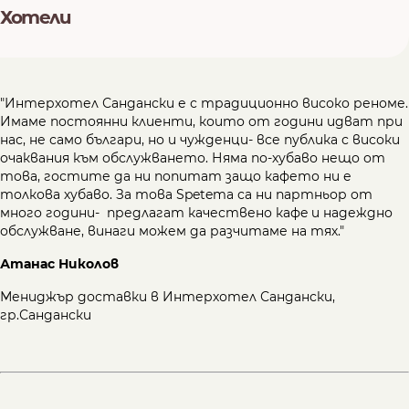
Хотели
"Интерхотел Сандански е с традиционно високо реноме.
Имаме постоянни клиенти, които от години идват при
нас, не само българи, но и чужденци- все публика с високи
очаквания към обслужването. Няма по-хубаво нещо от
това, гостите да ни попитат защо кафето ни е
толкова хубаво. За това Spetema са ни партньор от
много години- предлагат качествено кафe и надеждно
обслужване, винаги можем да разчитаме на тях."
Атанас Николов
Мениджър доставки в Интерхотел Сандански,
гр.Сандански