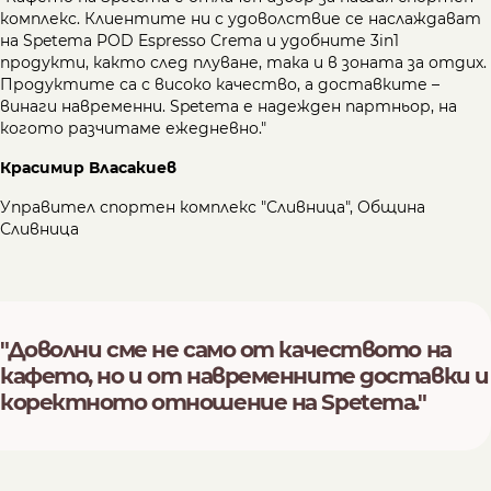
комплекс. Клиентите ни с удоволствие се наслаждават
на Spetema POD Espresso Crema и удобните 3in1
продукти, както след плуване, така и в зоната за отдих.
Продуктите са с високо качество, а доставките –
винаги навременни. Spetema е надежден партньор, на
когото разчитаме ежедневно."
Красимир Власакиев
Управител спортен комплекс "Сливница", Община
Сливница
"Доволни сме не само от качеството на
кафето, но и от навременните доставки и
коректното отношение на Spetema."