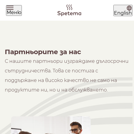
Меню
English
Какво търсиш днес?
Партньорите за нас
С нашите партньори изграждаме дългосрочни
сътрудничества. Това се постига с
поддържане на високо качество не само на
Намери твоето кафе по
продуктите ни, но и на обслужването.
начин на приготвяне
ЗЪРНА
МЛЯНО
ЧАЛДА