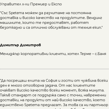
Управител х-ли Премиер и Експо
"Със Spetema можем да разчитаме на постоянна
доставка и високо качество на продуктите. Вендинг
машините, които те предоставят, работят
безотказно и са отлично обслужвани от техния екип."
Димитър Димитров
Мениджър корпоративни клиенти, хотел Терме – с.Баня
"Да посрещаш елита на София и гости от чужбина всеки
ден е много отговорна задача. От нас клиентите
очакват високо качество всеки момент, всяка минута.
Такъв стандарт се поддържа само с точни, навременни
доставки, на продукти от най-високо качество, което
единствено Spetema предлагат. За това са ни партньор