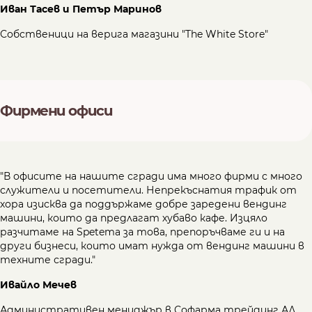
Иван Тасев и Петър Маринов
Собственици на верига магазини "The White Store"
Фирмени офиси
"В офисите на нашите сгради има много фирми с много
служители и посетители. Непрекъснатия трафик от
хора изисква да поддържаме добре заредени вендинг
машини, които да предлагат хубаво кафе. Изцяло
разчитаме на Spetema за това, препоръчваме ги и на
други бизнеси, които имат нужда от вендинг машини в
техните сгради."
Ивайло Мечев
Административен мениджър в Софарма трейдинг АД