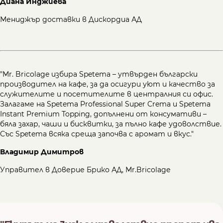
Диана Инджиева
Мениджър доставки в Дискордиа АД
"Mr. Bricolage избира Spetema – утвърден български
производител на кафе, за да осигури уют и качество за
служителите и посетителите в централния си офис.
Залагаме на Spetema Professional Super Crema и Spetema
Instant Premium Topping, допълнени от консумативи –
бяла захар, чаши и бисквитки, за пълно кафе удоволствие.
Със Spetema всяка среща започва с аромат и вкус."
Владимир Димитров
Управител в Доверие Брико АД, Mr.Bricolage