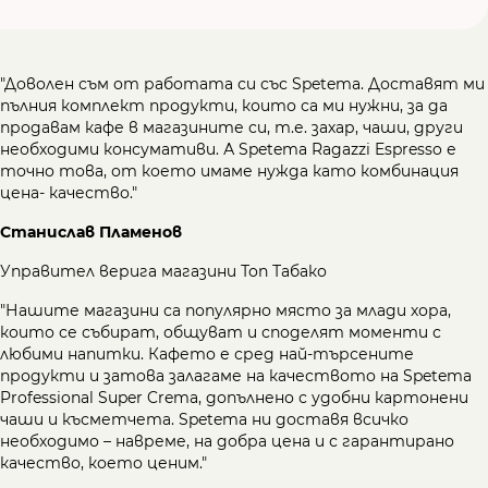
"Доволен съм от работата си със Spetema. Доставят ми
пълния комплект продукти, които са ми нужни, за да
продавам кафе в магазините си, т.е. захар, чаши, други
необходими консумативи. А Spetema Ragazzi Espresso е
точно това, от което имаме нужда като комбинация
цена- качество."
Станислав Пламенов
Управител верига магазини Топ Табако
"Нашите магазини са популярно място за млади хора,
които се събират, общуват и споделят моменти с
любими напитки. Кафето е сред най-търсените
продукти и затова залагаме на качеството на Spetema
Professional Super Crema, допълнено с удобни картонени
чаши и късметчета. Spetema ни доставя всичко
необходимо – навреме, на добра цена и с гарантирано
качество, което ценим."