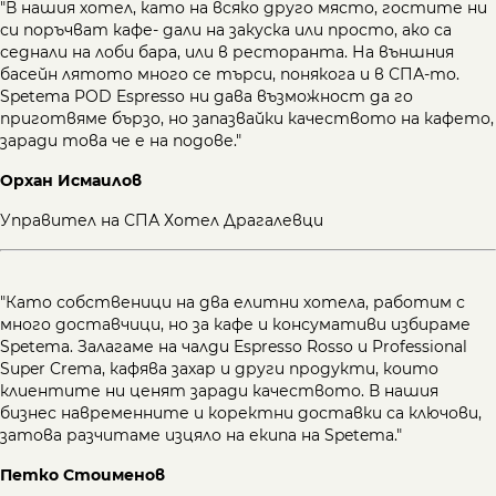
"В нашия хотел, като на всяко друго място, гостите ни
си поръчват кафе- дали на закуска или просто, ако са
седнали на лоби бара, или в ресторанта. На външния
басейн лятото много се търси, понякога и в СПА-то.
Spetema POD Espresso ни дава възможност да го
приготвяме бързо, но запазвайки качеството на кафето,
заради това че е на подове."
Орхан Исмаилов
Управител на СПА Хотел Драгалевци
"Като собственици на два елитни хотела, работим с
много доставчици, но за кафе и консумативи избираме
Spetema. Залагаме на чалди Espresso Rosso и Professional
Super Crema, кафява захар и други продукти, които
клиентите ни ценят заради качеството. В нашия
бизнес навременните и коректни доставки са ключови,
затова разчитаме изцяло на екипа на Spetema."
Петко Стоименов