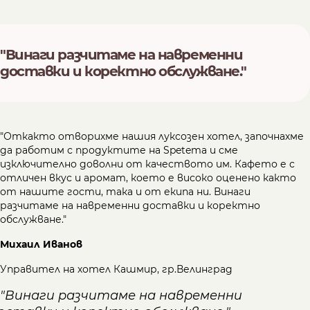
"Винаги разчитаме на навременни
доставки и коректно обслужване."
"Откакто отворихме нашия луксозен хотел, започнахме
да работим с продуктите на Spetema и сме
изключително доволни от качеството им. Кафето е с
отличен вкус и аромат, което е високо оценено както
от нашите гости, така и от екипа ни. Винаги
разчитаме на навременни доставки и коректно
обслужване."
Михаил Иванов
Управител на хотел Кашмир, гр.Велинград