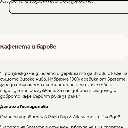
Кафенета и барове
"Произвеждаме джелато и държим то да върви с кафе на
същото високо ниво. Избрахме 100% арабика от Spetema
заради отличното съотношение цена-качество и
надеждното обслужване. За нас добрият сладолед и
доброто кафе вървят ръка за ръка."
Даниела Господинова
Салонен управител в Рафи Бар & Джелато, гр.Пловдив
"Кафето на Spetema е отличен избор за нашия спортен