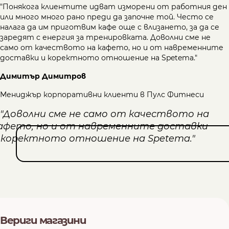
"Понякога клиентите идват изморени от работния ден
или много много рано преди да започне той. Често се
налага да им приготвим кафе още с влизането, за да се
заредят с енергия за тренировката. Доволни сме не
само от качеството на кафето, но и от навременните
доставки и коректното отношение на Spetema."
Димитър Димитров
Мениджър корпоративни клиенти в Пулс Фитнеси
Вериги магазини