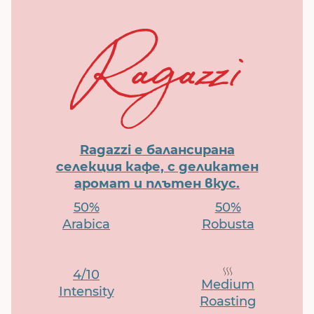
Ragazzi е балансирана
селекция кафе, с деликатен
аромат и плътен вкус.
50%
50%
Arabica
Robusta
4/10
Medium
Intensity
Roasting