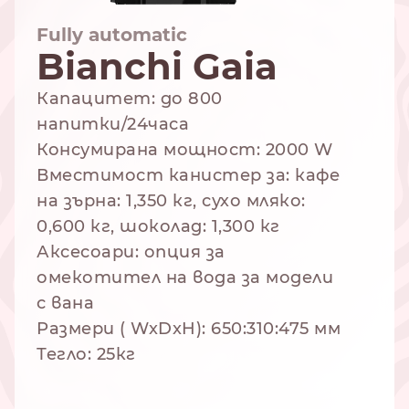
Fully automatic
Bianchi Gaia
NESPRESSO
DOLCE GUSTO
Капацитет: до 800
СТАНДАРТ
СТАНДАРТ
напитки/24часа
Консумирана мощност: 2000 W
Вместимост канистер за: кафе
на зърна: 1,350 кг, сухо мляко:
0,600 кг, шоколад: 1,300 кг
Аксесоари: опция за
омекотител на вода за модели
с вана
Размери ( WxDxH): 650:310:475 мм
Тегло: 25кг