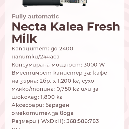
Fully automatic
Necta Kalea Fresh
NESPRESSO
DOLCE GUSTO
Milk
СТАНДАРТ
СТАНДАРТ
Капацитет: до 2400
напитки/24часа
Консумирана мощност: 3000 W
Вместимост канистер за: кафе
на зърна: 2бр. х 1,200 кг, сухо
мляко/топинг: 0,750 кг или за
шоколад: 1,800 кг
Аксесоари: вграден
омекотител за вода
Размери ( WxDxH): 368:586:783