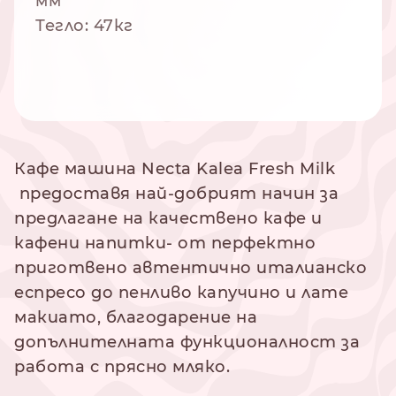
мм
Тегло: 47кг
Кафе машина Necta Kalea Fresh Milk
предоставя най-добрият начин за
предлагане на качествено кафе и
кафени напитки- от перфектно
приготвено автентично италианско
еспресо до пенливо капучино и лате
макиато, благодарение на
допълнителната функционалност за
работа с прясно мляко.