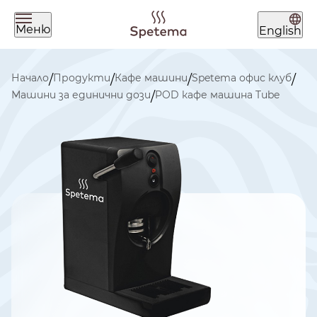
Меню
English
Какво търсиш днес?
Начало
Продукти
Кафе машини
Spetema офис клуб
/
/
/
/
Машини за единични дози
POD кафе машина Tube
/
Намери твоето кафе по
начин на приготвяне
ЗЪРНА
МЛЯНО
ЧАЛДА