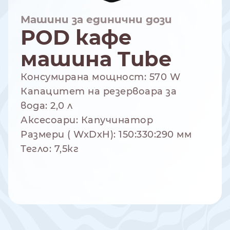
Машини за единични дози
POD кафе
машина Tube
NESPRESSO
DOLCE GUSTO
СТАНДАРТ
СТАНДАРТ
Консумирана мощност: 570 W
Капацитет на резервоара за
вода: 2,0 л
Аксесоари: Капучинатор
Размери ( WxDxH): 150:330:290 мм
Тегло: 7,5кг