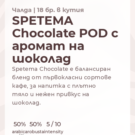
Чалда | 18 бр. в кутия
SPETEMA
Chocolate POD с
NESPRESSO
DOLCE GUSTO
СТАНДАРТ
СТАНДАРТ
аромат на
шоколад
Spetema Chocolate e балансиран
бленд от първокласни сортове
кафе, за напитка с плътно
тяло и нежен привкус на
шоколад.
50%
50%
5 / 10
arabica
robusta
intensity