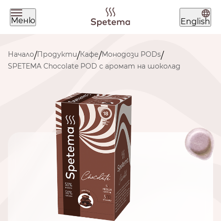
Меню
English
Какво търсиш днес?
Начало
Продукти
Кафе
Монодози PODs
/
/
/
/
SPETEMA Chocolate POD с аромат на шоколад
Намери твоето кафе по
начин на приготвяне
ЗЪРНА
МЛЯНО
ЧАЛДА