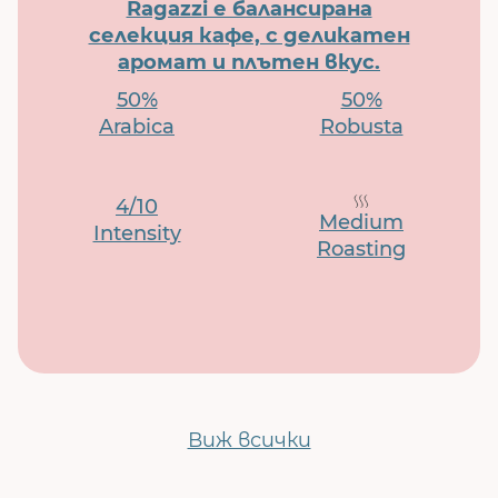
Ragazzi е балансирана
селекция кафе, с деликатен
аромат и плътен вкус.
50%
50%
Arabica
Robusta
4/10
Medium
Intensity
Roasting
Виж всички