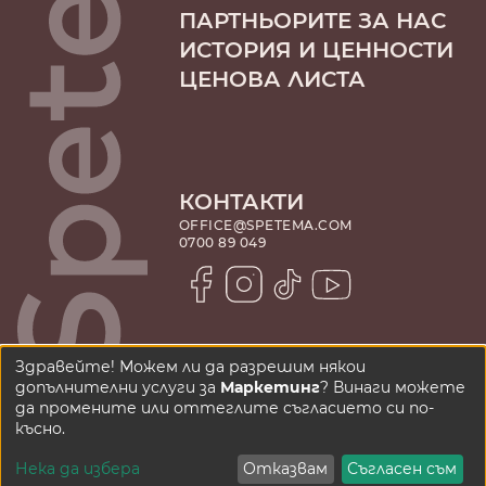
ПАРТНЬОРИТЕ ЗА НАС
ИСТОРИЯ И ЦЕННОСТИ
ЦЕНОВА ЛИСТА
КОНТАКТИ
OFFICE@SPETEMA.COM
0700 89 049
Здравейте! Можем ли да разрешим някои
допълнителни услуги за
Маркетинг
? Винаги можете
да промените или оттеглите съгласието си по-
ПОЛИТИКА ЗА ПОВЕРИТЕЛНОСТ
късно.
Нека да избера
Отказвам
Съгласен съм
copyright © 2025 - 2026
website by
kipo