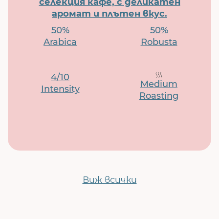
селекция кафе, с деликатен
аромат и плътен вкус.
50%
50%
Arabica
Robusta
4/10
Medium
Intensity
Roasting
Виж всички