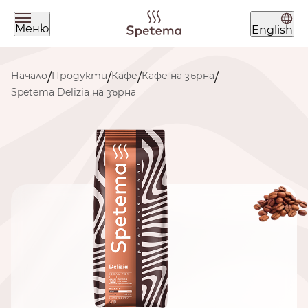
Меню
English
Какво търсиш днес?
Начало
Продукти
Кафе
Кафе на зърна
/
/
/
/
Spetema Delizia на зърна
Намери твоето кафе по
начин на приготвяне
ЗЪРНА
МЛЯНО
ЧАЛДА