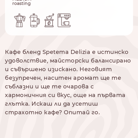
roasting
Кафе бленд Spetema Delizia е истинско
удоволствие, майсторски балансирано
и съвършено изискано. Неговият
безупречен, наситен аромат ще те
съблазни и ще те очарова с
хармоничния си вкус, още на първата
глътка. Искаш ли да усетиш
страхотно кафе? Опитай го.