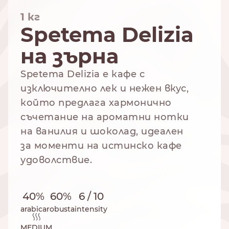
1 кг
Spetema Delizia
на зърна
NESPRESSO
DOLCE GUSTO
СТАНДАРТ
СТАНДАРТ
Spetema Delizia е кафе с
изключително лек и нежен вкус,
който предлага хармонично
съчетание на ароматни нотки
на ванилия и шоколад, идеален
за моменти на истинско кафе
удоволствие.
40%
60%
6 / 10
arabica
robusta
intensity
MEDIUM