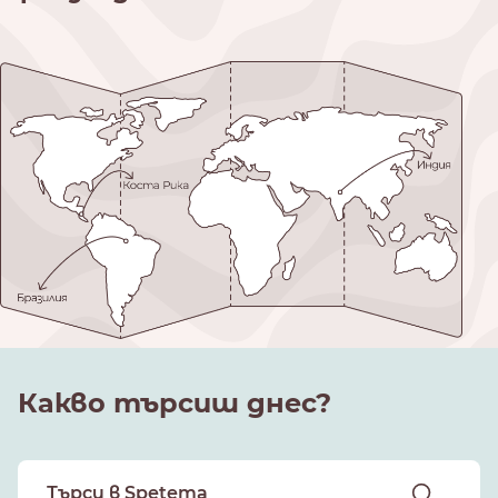
Какво търсиш днес?