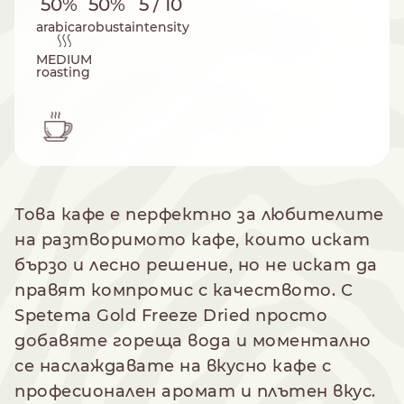
50%
50%
5 / 10
arabica
robusta
intensity
MEDIUM
roasting
Това кафе е перфектно за любителите
на разтворимото кафе, които искат
бързо и лесно решение, но не искат да
правят компромис с качеството. С
Spetema Gold Freeze Dried просто
добавяте гореща вода и моментално
се наслаждавате на вкусно кафе с
професионален аромат и плътен вкус.