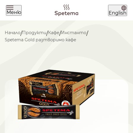
Меню
English
Какво търсиш днес?
Начало
Продукти
Кафе
Инстанто
/
/
/
/
Spetema Gold разтворимо кафе
Намери твоето кафе по
начин на приготвяне
ЗЪРНА
МЛЯНО
ЧАЛДА