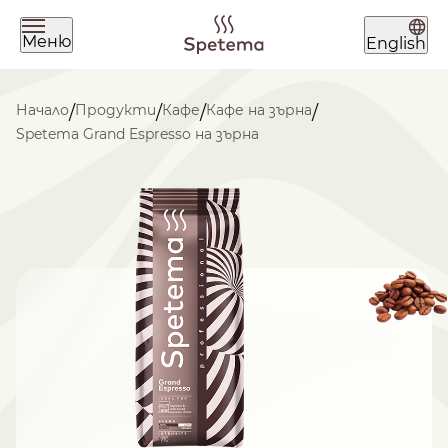
Меню
English
Какво търсиш днес?
Начало
Продукти
Кафе
Кафе на зърна
/
/
/
/
Spetema Grand Espresso на зърна
Намери твоето кафе по
начин на приготвяне
ЗЪРНА
МЛЯНО
ЧАЛДА