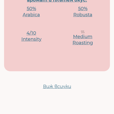
аромат и плътен вкус.
50%
50%
Arabica
Robusta
4/10
Medium
Intensity
Roasting
Виж всички