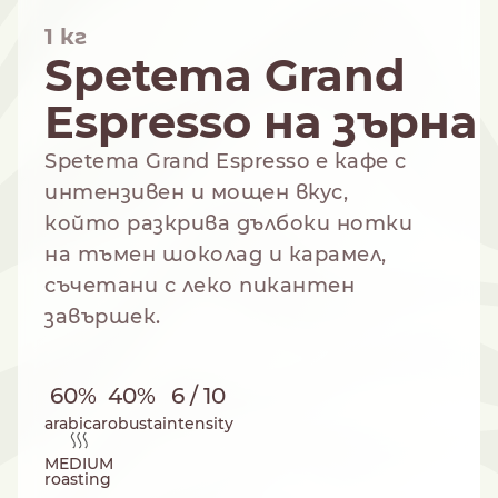
1 кг
Spetema Grand
Espresso на зърна
NESPRESSO
DOLCE GUSTO
СТАНДАРТ
СТАНДАРТ
Spetema Grand Espresso е кафе с
интензивен и мощен вкус,
който разкрива дълбоки нотки
на тъмен шоколад и карамел,
съчетани с леко пикантен
завършек.
60%
40%
6 / 10
arabica
robusta
intensity
MEDIUM
roasting