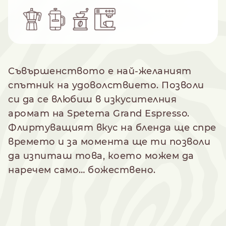
Съвършенството е най-желаният
спътник на удоволствието. Позволи
си да се влюбиш в изкусителния
аромат на Spetema Grand Espresso.
Флиртуващият вкус на бленда ще спре
времето и за момента ще ти позволи
да изпиташ това, което можем да
наречем само… божествено.