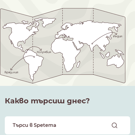
Какво търсиш днес?