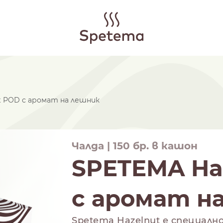
t POD с аромат на лешник
Чалда | 150 бр. в кашон
SPETEMA Ha
с аромат н
Spetema Hazelnut e специалн