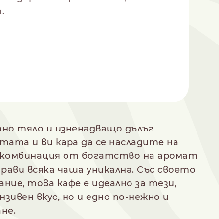
.
тно тяло и изненадващо дълъг
стата и ви кара да се насладите на
 комбинация от богатство на аромат
рави всяка чаша уникална. Със своето
ие, това кафе е идеално за тези,
ивен вкус, но и едно по-нежно и
не.