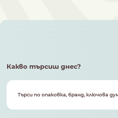
Какво търсиш днес?