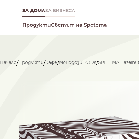
ЗА ДОМА
ЗА БИЗНЕСА
Светът на Spetema
Продукти
Начало
Продукти
Кафе
Монодози PODs
SPETEMA Hazelnu
/
/
/
/
Какво търсиш днес?