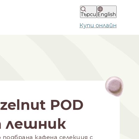
Търси
English
Купи онлайн
zelnut POD
а лешник
о подбрана кафена селекция с