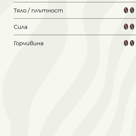
Тяло / плътност
Сила
Горчивина