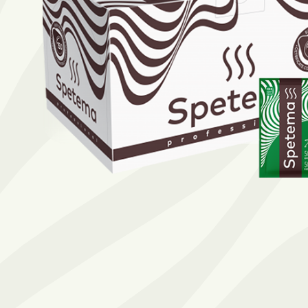
Намери твоето кафе по начин
ЗЪРНА
МЛЯНО
ЧАЛДА