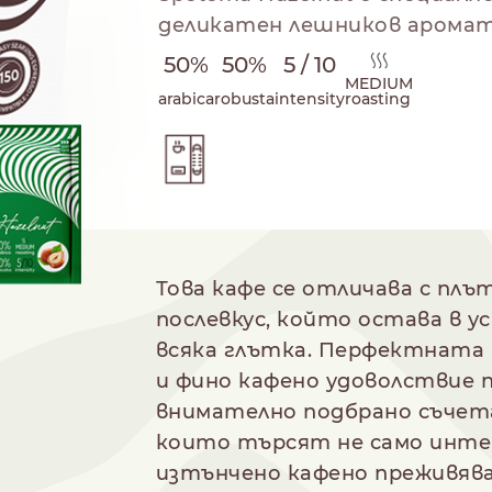
деликатен лешников аромат
50%
50%
5 / 10
MEDIUM
arabica
robusta
intensity
roasting
 на приготвяне
Това кафе се отличава с плъ
NESPRESSO
DOLCE GUSTO
СТАНДАРТ
СТАНДАРТ
послевкус, който остава в у
всяка глътка. Перфектната
и фино кафено удоволствие п
внимателно подбрано съчетан
които търсят не само интенз
изтънчено кафено преживява