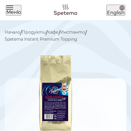
Меню
English
Какво търсиш днес?
Начало
Продукти
Кафе
Инстанто
/
/
/
/
Spetema Instant Premium Topping
Намери твоето кафе по
начин на приготвяне
ЗЪРНА
МЛЯНО
ЧАЛДА