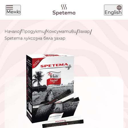
Меню
English
Какво търсиш днес?
Начало
Продукти
Консумативи
Захар
/
/
/
/
Spetema луксозна бяла захар
Намери твоето кафе по
начин на приготвяне
ЗЪРНА
МЛЯНО
ЧАЛДА