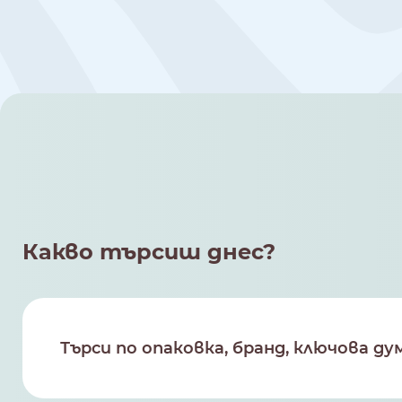
Какво търсиш днес?