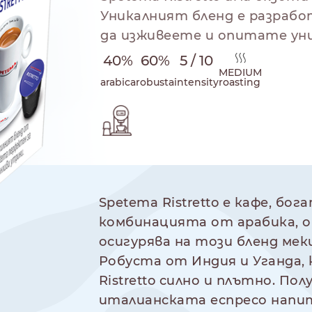
Уникалният бленд е разрабо
да изживеете и опитате ун
40%
60%
5 / 10
MEDIUM
arabica
robusta
intensity
roasting
 на приготвяне
NESPRESSO
DOLCE GUSTO
СТАНДАРТ
СТАНДАРТ
Spetema Ristretto е кафе, бо
комбинацията от арабика, о
осигурява на този бленд мек
Робуста от Индия и Уганда,
Ristretto силно и плътно. П
италианската еспресо напит