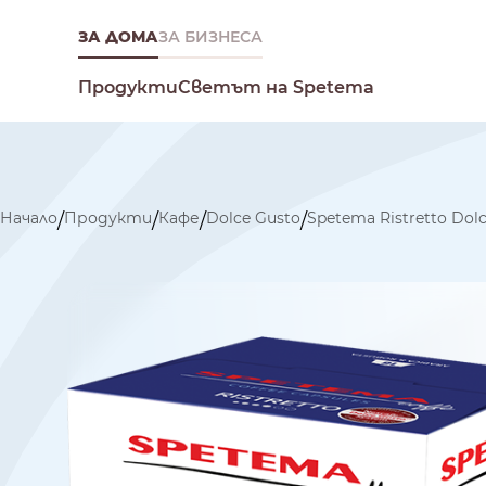
ЗА ДОМА
ЗА БИЗНЕСА
Светът на Spetema
Продукти
Начало
Продукти
Кафе
Dolce Gusto
Spetema Ristretto Dol
/
/
/
/
Какво търсиш днес?