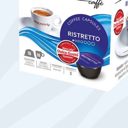
Намери твоето кафе по начин
ЗЪРНА
МЛЯНО
ЧАЛДА