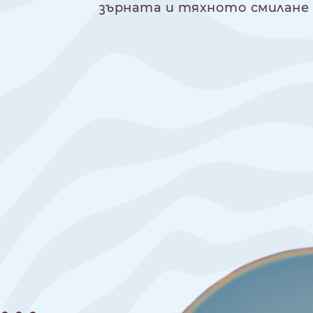
зърната и тяхното смилане 