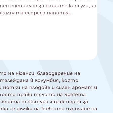
тен специално за нашите капсули, за
икалната еспресо напитка.
гато на нюанси, благодарение на
тглеждана в Колумбия, която
и нотки на плодове и силен аромат и
 която прави тялото на Spetema
олучената текстура характерна за
ка се дължи на бавното изпичане на