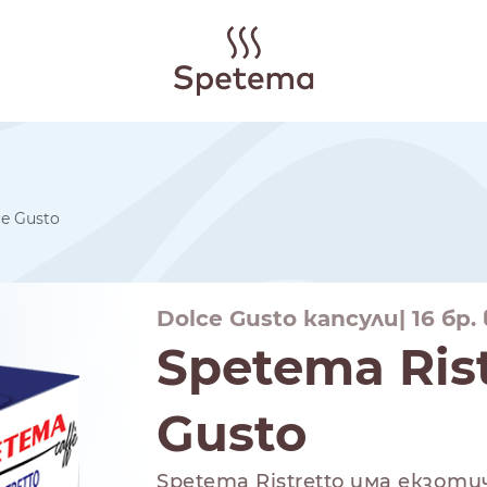
ce Gusto
Dolce Gusto капсули| 16 бр.
Spetema Rist
Gusto
Spetema Ristretto има екзот