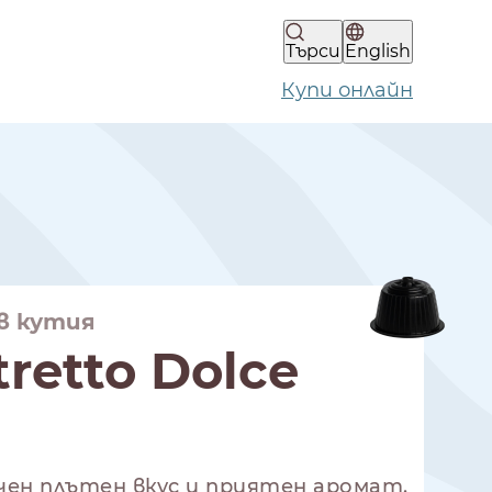
Търси
English
Купи онлайн
 в кутия
retto Dolce
ичен плътен вкус и приятен аромат.