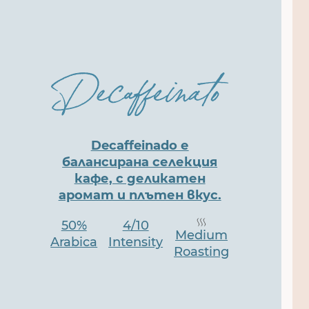
Decaffeinado е
балансирана селекция
кафе, с деликатен
аромат и плътен вкус.
50%
4/10
Medium
Arabica
Intensity
Roasting