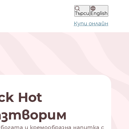
Търси
English
Купи онлайн
ck Hot
разтворим
 е богата и кремообразна напитка с