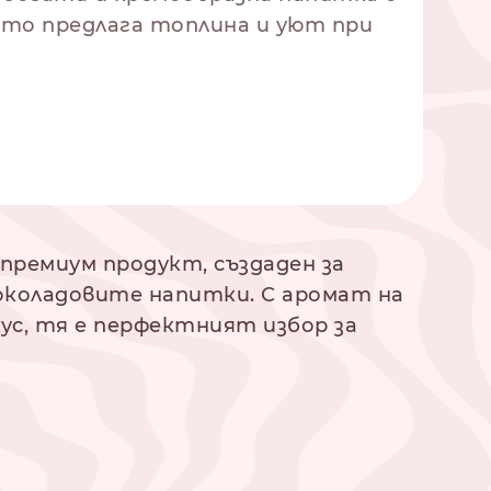
ято предлага топлина и уют при
е премиум продукт, създаден за
коладовите напитки. С аромат на
ус, тя е перфектният избор за