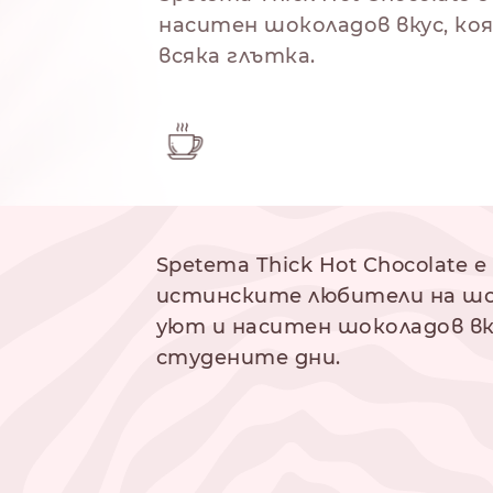
наситен шоколадов вкус, ко
всякa глътка.
 на приготвяне
Spetema Thick Hot Chocolate 
истинските любители на шо
NESPRESSO
DOLCE GUSTO
СТАНДАРТ
СТАНДАРТ
уют и наситен шоколадов вк
студените дни.