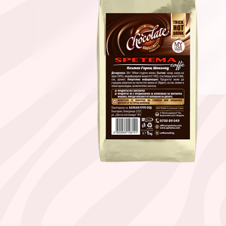
Намери твоето кафе по начин
ЗЪРНА
МЛЯНО
ЧАЛДА