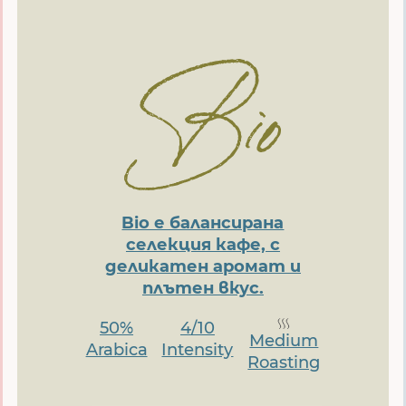
Bio е балансирана
селекция кафе, с
деликатен аромат и
плътен вкус.
50%
4/10
Medium
Arabica
Intensity
Roasting