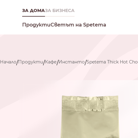
ЗА ДОМА
ЗА БИЗНЕСА
Светът на Spetema
Продукти
Начало
Продукти
Кафе
Инстанто
Spetema Thick Hot Ch
/
/
/
/
Какво търсиш днес?