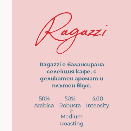
Ragazzi е балансирана
селекция кафе, с
деликатен аромат и
плътен вкус.
50%
50%
4/10
Arabica
Robusta
Intensity
Medium
Roasting