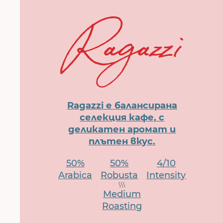
Ragazzi е балансирана
селекция кафе, с
деликатен аромат и
плътен вкус.
50%
50%
4/10
Arabica
Robusta
Intensity
Medium
Roasting