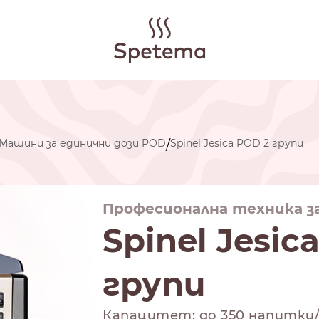
Машини за единични дози POD
Spinel Jesica POD 2 групи
/
Професионална техника з
Spinel Jesic
групи
Капацитет: до 350 напитки/