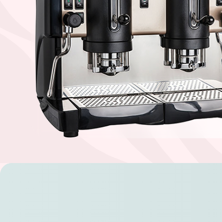
Намери твоето кафе по начин
ЗЪРНА
МЛЯНО
ЧАЛДА