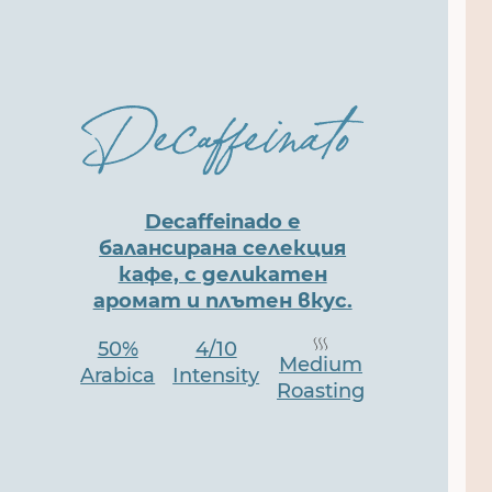
Decaffeinado е
балансирана селекция
кафе, с деликатен
аромат и плътен вкус.
50%
4/10
Medium
Arabica
Intensity
Roasting