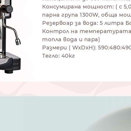
Консумирана мощност: ( с 5,
парна група 1300W, обща мо
Резервоар за вода: 5 литра 
Контрол на температурата 
топла вода и пара)
 на приготвяне
Размери ( WxDxH): 590:480:49
Тегло: 40кг
NESPRESSO
DOLCE GUSTO
СТАНДАРТ
СТАНДАРТ