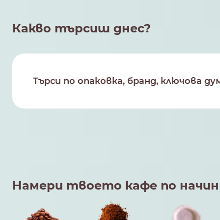
Какво търсиш днес?
Намери твоето кафе по начин