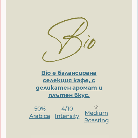
Bio е балансирана
селекция кафе, с
деликатен аромат и
плътен вкус.
50%
4/10
Medium
Arabica
Intensity
Roasting