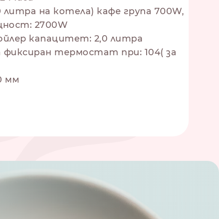
0 литра на котела) кафе група 700W,
щност: 2700W
Бойлер капацитет: 2,0 литра
фиксиран термостат при: 104( за
0 мм