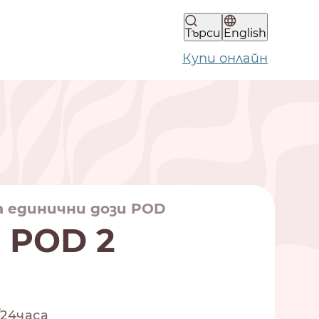
Търси
English
Купи онлайн
а единични дози POD
a POD 2
24часа