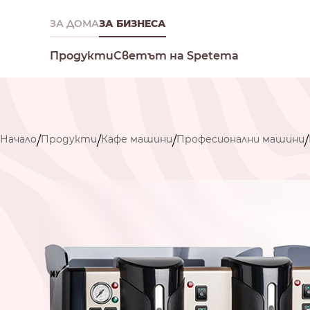
ЗА ДОМА
ЗА БИЗНЕСА
Светът на Spetema
Продукти
Начало
Продукти
Кафе машини
Професионални машини
/
/
/
/
Какво търсиш днес?