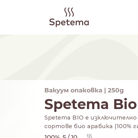
Вакуум опаковка | 250g
Spetema Bio
Spetema BIO е изключително
сортове био арабика (100% 
100%
5 / 10