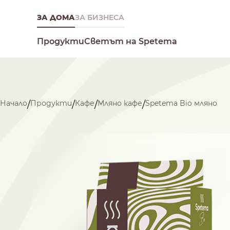
ЗА ДОМА
ЗА БИЗНЕСА
Светът на Spetema
Продукти
Начало
Продукти
Кафе
Мляно кафе
Spetema Bio мляно
/
/
/
/
Какво търсиш днес?