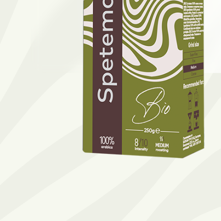
Намери твоето кафе по начин
ЗЪРНА
МЛЯНО
ЧАЛДА