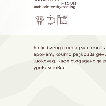
MEDIUM
arabica
intensity
roasting
 на приготвяне
Кафе бленд с ненадминато ка
аромат, който разкрива дели
шоколад. Кафе създадено за 
NESPRESSO
DOLCE GUSTO
удоволствие.
СТАНДАРТ
СТАНДАРТ