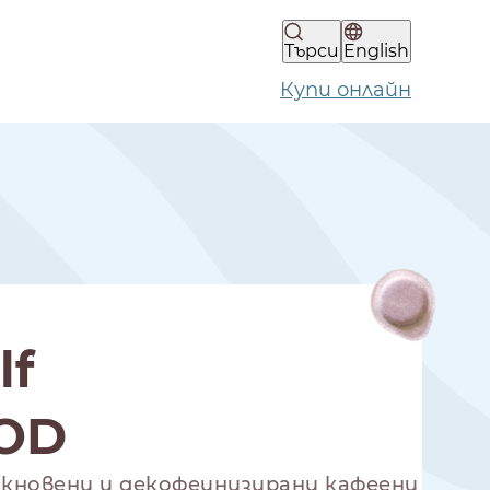
Търси
English
Купи онлайн
lf
POD
обикновени и декофеинизирани кафеени