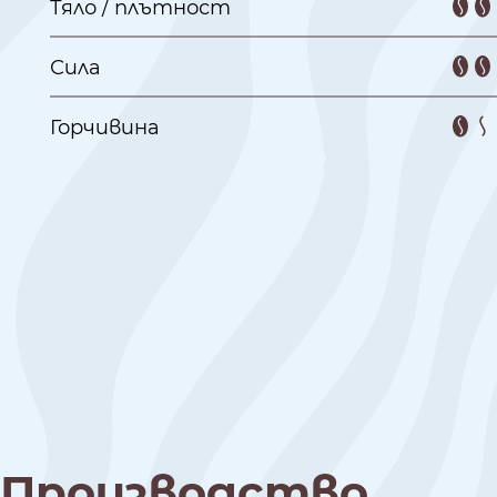
Тяло / плътност
Сила
Горчивина
Производство