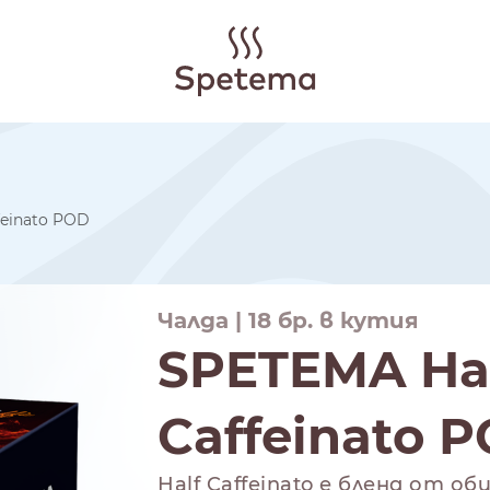
feinato POD
Чалда | 18 бр. в кутия
SPETEMA Ha
Caffeinato 
Half Caffeinato е бленд от 