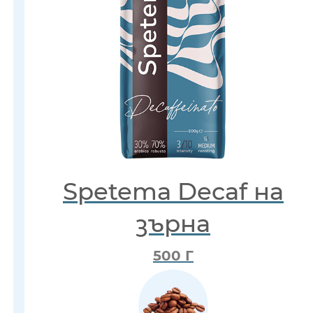
Spetema Decaf на
зърна
500 Г