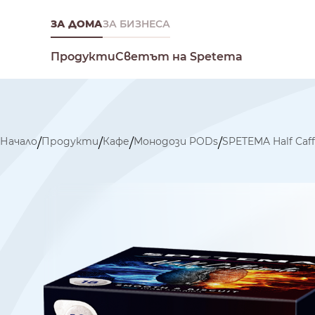
ЗА ДОМА
ЗА БИЗНЕСА
Светът на Spetema
Продукти
Начало
Продукти
Кафе
Монодози PODs
SPETEMA Half Caf
/
/
/
/
Какво търсиш днес?