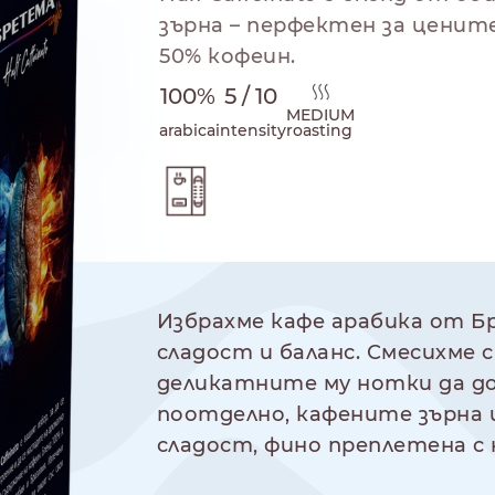
зърна – перфектен за ценит
50% кофеин.
100%
5 / 10
MEDIUM
arabica
intensity
roasting
 на приготвяне
NESPRESSO
DOLCE GUSTO
СТАНДАРТ
СТАНДАРТ
Избрахме кафе арабика от Бр
сладост и баланс. Смесихме 
деликатните му нотки да д
поотделно, кафените зърна
сладост, фино преплетена с 