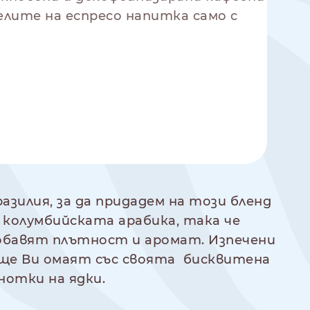
елите на еспресо напитка само с
азилия, за да придадем на този бленд
с колумбийската арабика, така че
обавят плътност и аромат. Изпечени
 ще Ви омаят със своята бисквитена
нотки на ядки.