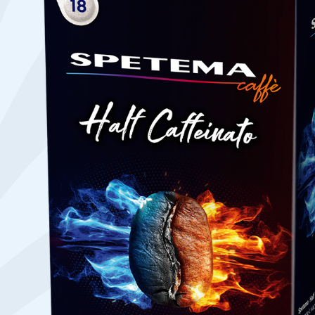
Намери твоето кафе по начин
ЗЪРНА
МЛЯНО
ЧАЛДА