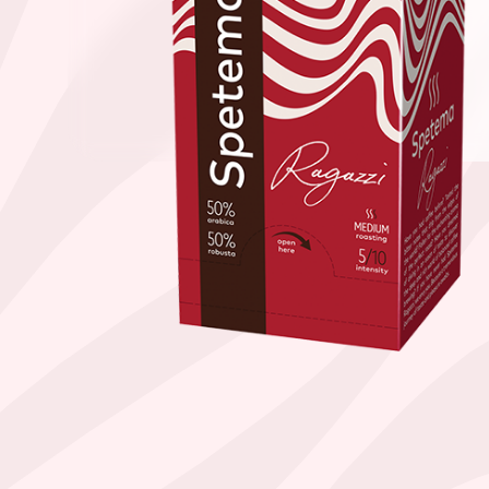
Намери твоето кафе по начин
ЗЪРНА
МЛЯНО
ЧАЛДА