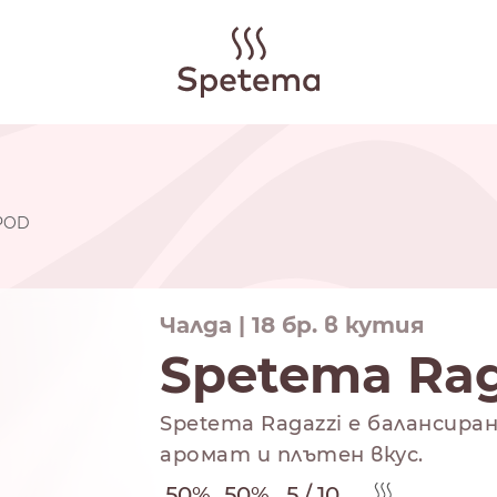
 POD
Чалда | 18 бр. в кутия
Spetema Ra
Spetema Ragazzi е балансира
аромат и плътен вкус.
50%
50%
5 / 10