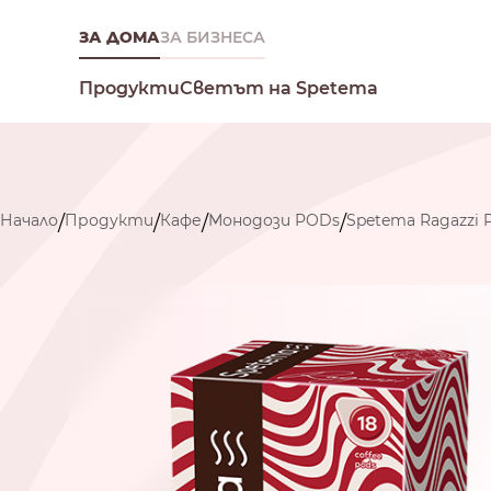
ЗА ДОМА
ЗА БИЗНЕСА
Светът на Spetema
Продукти
Начало
Продукти
Кафе
Монодози PODs
Spetema Ragazzi
/
/
/
/
Какво търсиш днес?