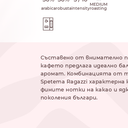
MEDIUM
arabica
robusta
intensity
roasting
 на приготвяне
Съставено от внимателно по
кафето предлага идеално бал
аромат. Комбинацията от те
NESPRESSO
DOLCE GUSTO
Spetema Ragazzi характерна
СТАНДАРТ
СТАНДАРТ
фините нотки на какао и ядк
поколения българи.