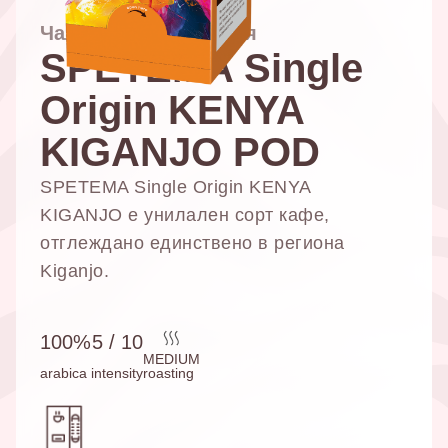
Чалда | 18 бр. в кутия
SPETEMA Single
Origin KENYA
NESPRESSO
DOLCE GUSTO
СТАНДАРТ
СТАНДАРТ
KIGANJO POD
SPETEMA Single Origin KENYA
KIGANJO е унилален сорт кафе,
отглеждано единствено в региона
Kiganjo.
100%
5 / 10
MEDIUM
arabica
intensity
roasting