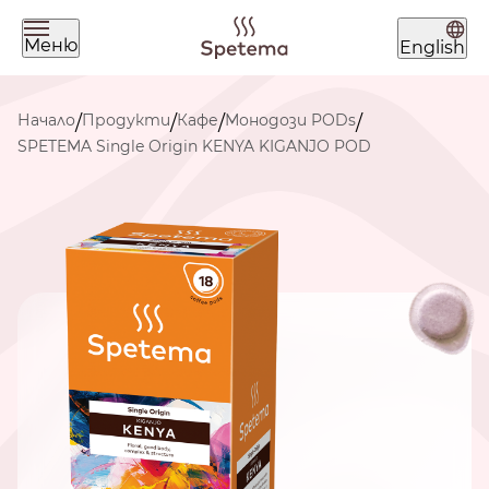
Меню
English
Какво търсиш днес?
Начало
Продукти
Кафе
Монодози PODs
/
/
/
/
SPETEMA Single Origin KENYA KIGANJO POD
Намери твоето кафе по начин на
приготвяне
ЗЪРНА
МЛЯНО
ЧАЛДА