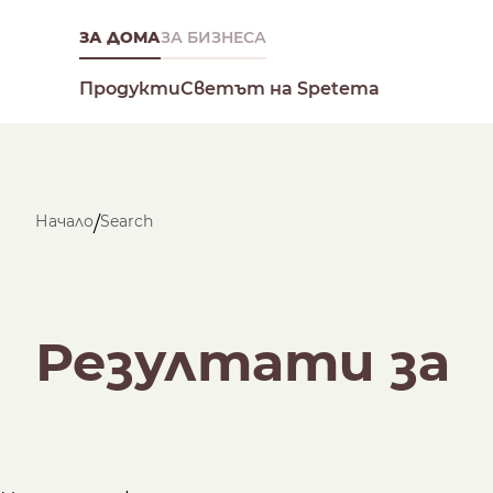
ЗА ДОМА
ЗА БИЗНЕСА
Светът на Spetema
Продукти
Начало
Search
/
Какво търсиш днес?
Резултати за