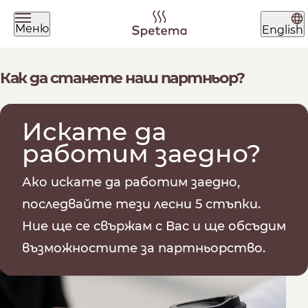
Меню
English
Какво търсиш днес?
Как да станете наш партньор?
Искате да
работим заедно?
Ако искате да работим заедно,
Намери твоето кафе по
последвайте тези лесни 5 стъпки.
начин на приготвяне
Ние ще се свържам с Вас и ще обсъдим
възможностите за партньорство.
ЗЪРНА
МЛЯНО
ЧАЛДА