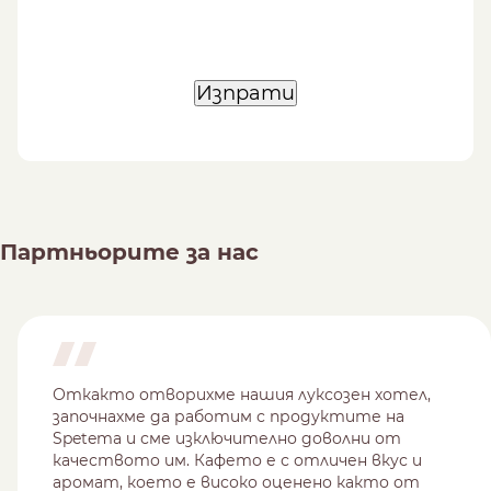
Изпрати
Партньорите за нас
Откакто отворихме нашия луксозен хотел,
започнахме да работим с продуктите на
Spetema и сме изключително доволни от
качеството им. Кафето е с отличен вкус и
аромат, което е високо оценено както от