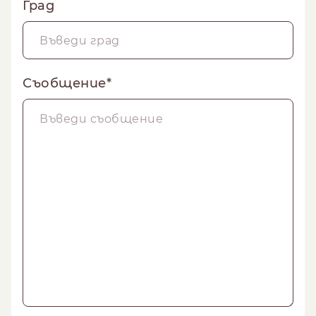
Град
Съобщение*