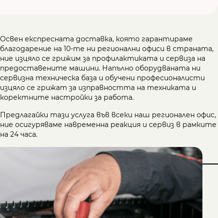
Освен експресната доставка, която гарантираме
благодарение на 10-те ни регионални офиси в страната,
ние изцяло се грижим за профилактиката и сервиза на
предоставените машини. Напълно оборудваната ни
сервизна техническа база и обучени професионалисти
изцяло се грижат за изправността на техниката и
коректните настройки за работа.
Предлагайки тази услуга във всеки наш регионален офис,
ние осигуряваме навременна реакция и сервиз в рамките
на 24 часа.