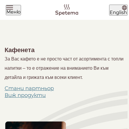
Меню
English
Какво търсиш днес?
Кафенета
За Вас кафето е не просто част от асортимента с топли
напитки – то е отражение на вниманието Ви към
детайла и грижата към всеки клиент.
Намери твоето кафе по начин на
Стани партньор
приготвяне
Виж продукти
ЗЪРНА
МЛЯНО
ЧАЛДА