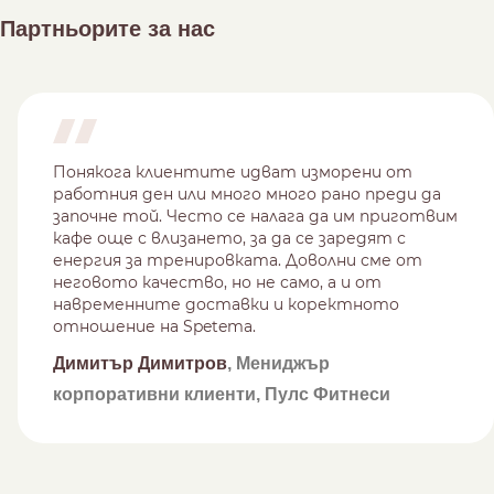
Партньорите за нас
Понякога клиентите идват изморени от
работния ден или много много рано преди да
започне той. Често се налага да им приготвим
кафе още с влизането, за да се заредят с
енергия за тренировката. Доволни сме от
неговото качество, но не само, а и от
навременните доставки и коректното
отношение на Spetema.
Димитър Димитров
, Мениджър
корпоративни клиенти, Пулс Фитнеси