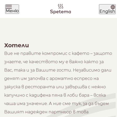
Меню
English
Какво търсиш днес?
Хотели
Вие не правите компромис с кафето – защото
знаете, че качеството му е важно както за
Вас, така и за Вашите гости. Независимо дали
Намери твоето кафе по
денят им започва с ароматно еспресо на
начин на приготвяне
закуска в ресторанта или завършва с нежно
капучино с кадифена пяна в лоби бара – всяка
чаша има значение. А ние сме тук, за да бъдем
ЗЪРНА
МЛЯНО
ЧАЛДА
Вашият надежден партньор в това