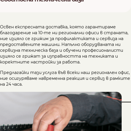
Освен експресната доставка, която гарантираме
благодарение на 10-те ни регионални офиси в страната,
ние изцяло се грижим за профилактиката и сервиза на
предоставените машини. Напълно оборудваната ни
сервизна техническа база и обучени професионалисти
изцяло се грижат за изправността на техниката и
коректните настройки за работа.
Предлагайки тази услуга във всеки наш регионален офис,
ние осигуряваме навременна реакция и сервиз в рамките
на 24 часа.